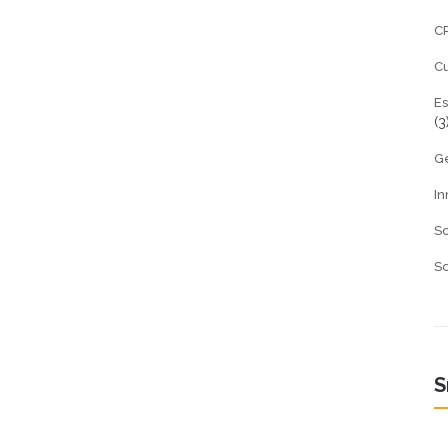
CR
C
Es
(3
Ge
In
So
So
S