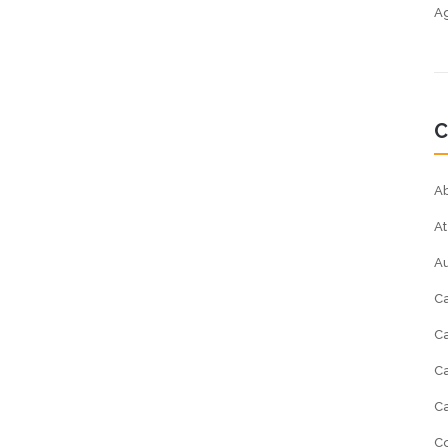
Ag
C
Ab
At
A
Ca
Ca
Ca
Ca
Co