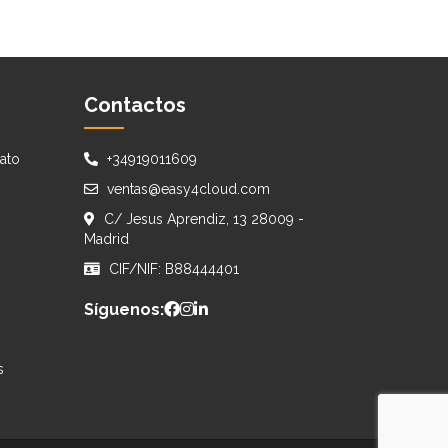
Contactos
ato
+34919011609
ventas@easy4cloud.com
C/ Jesus Aprendiz, 13 28009 -
Madrid
CIF/NIF: B88444401
Síguenos:
s