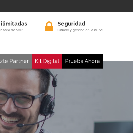
 ilimitadas
Seguridad
anzada de VoIP
Cifrado y gestión en la nube
zte Partner
Kit Digital
Prueba Ahora