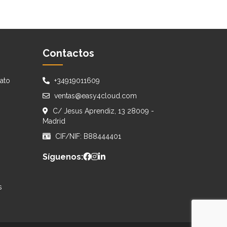
Contactos
ato
+34919011609
ventas@easy4cloud.com
C/ Jesus Aprendiz, 13 28009 -
Madrid
CIF/NIF: B88444401
Síguenos:
s