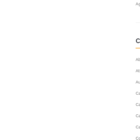
Ag
C
Ab
At
A
Ca
Ca
Ca
Ca
Co