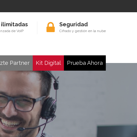
 ilimitadas
Seguridad
anzada de VoIP
Cifrado y gestión en la nube
zte Partner
Kit Digital
Prueba Ahora