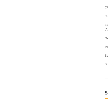
CR
C
Es
(3
Ge
In
So
So
S