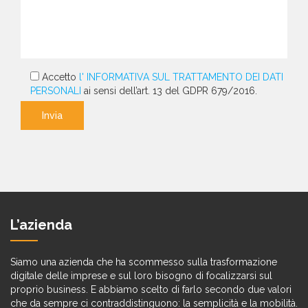
Accetto
l' INFORMATIVA SUL TRATTAMENTO DEI DATI
PERSONALI
ai sensi dell’art. 13 del GDPR 679/2016.
L’azienda
Siamo una azienda che ha scommesso sulla trasformazione
digitale delle imprese e sul loro bisogno di focalizzarsi sul
proprio business. E abbiamo scelto di farlo secondo due valori
che da sempre ci contraddistinguono: la semplicità e la mobilità.