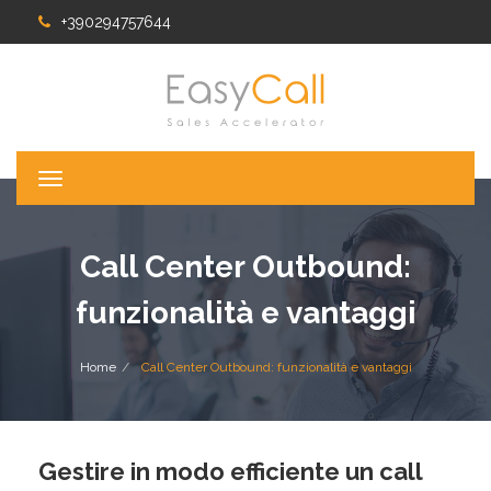
+390294757644
T
o
g
g
Call Center Outbound:
l
e
funzionalità e vantaggi
n
a
v
Home
Call Center Outbound: funzionalità e vantaggi
i
g
a
t
Gestire in modo efficiente un call
i
o