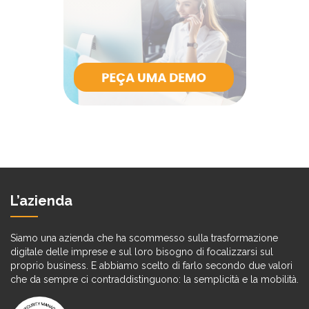
L’azienda
Siamo una azienda che ha scommesso sulla trasformazione
digitale delle imprese e sul loro bisogno di focalizzarsi sul
proprio business. E abbiamo scelto di farlo secondo due valori
che da sempre ci contraddistinguono: la semplicità e la mobilità.